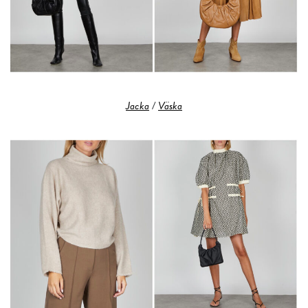
Jacka
/
Väska