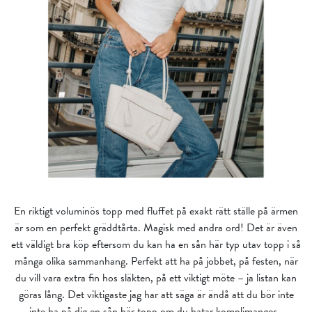
En riktigt voluminös topp med fluffet på exakt rätt ställe på ärmen
är som en perfekt gräddtårta. Magisk med andra ord! Det är även
ett väldigt bra köp eftersom du kan ha en sån här typ utav topp i så
många olika sammanhang. Perfekt att ha på jobbet, på festen, när
du vill vara extra fin hos släkten, på ett viktigt möte – ja listan kan
göras lång. Det viktigaste jag har att säga är ändå att du bör inte
inte ha på dig en sån här topp om du hatar komplimanger…