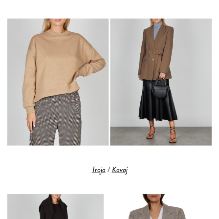
Tröja
/
Kavaj