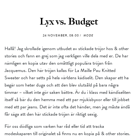
Lyx vs. Budget
24 NOVEMBER, 08:00 /
MODE
Hallå! Jag skrollade igenom utbudet av stickade tröjor hos & other
stories och fann en grej som jag verkligen ville dela med er. De har
nämligen en kopia utav den omåttligt populära tröjan från
Jacquemus. Den här tröjan kallas för La Maille Pau Knitted
Sweater och har setts på hela världens kädiselit. Den skapar ett ha
begär som heter duga och att den blev slutsåld på bara några
timmar – vilket inte gör saken bättre. Är du i klass med kändiseliten
itself så bär du den hemma med ett par mjukisbyxor eller till jobbet
med ett par jeans. Det är inte ofta det händer, men jag måste ändå
får säga att den här stickade tröjan är riktigt sexig.
För oss dödliga som varken har råd eller tid att tracka
modeskaparen till originalet så finns nu en kopia på & other stories.