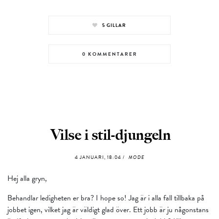
5
GILLAR
0 KOMMENTARER
Vilse i stil-djungeln
4 JANUARI, 18:04 /
MODE
Hej alla gryn,
Behandlar ledigheten er bra? I hope so! Jag är i alla fall tillbaka på
jobbet igen, vilket jag är väldigt glad över. Ett jobb är ju någonstans