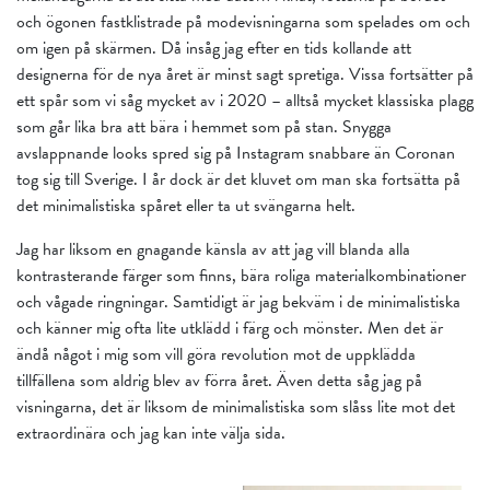
och ögonen fastklistrade på modevisningarna som spelades om och
om igen på skärmen. Då insåg jag efter en tids kollande att
designerna för de nya året är minst sagt spretiga. Vissa fortsätter på
ett spår som vi såg mycket av i 2020 – alltså mycket klassiska plagg
som går lika bra att bära i hemmet som på stan. Snygga
avslappnande looks spred sig på Instagram snabbare än Coronan
tog sig till Sverige. I år dock är det kluvet om man ska fortsätta på
det minimalistiska spåret eller ta ut svängarna helt.
Jag har liksom en gnagande känsla av att jag vill blanda alla
kontrasterande färger som finns, bära roliga materialkombinationer
och vågade ringningar. Samtidigt är jag bekväm i de minimalistiska
och känner mig ofta lite utklädd i färg och mönster. Men det är
ändå något i mig som vill göra revolution mot de uppklädda
tillfällena som aldrig blev av förra året. Även detta såg jag på
visningarna, det är liksom de minimalistiska som slåss lite mot det
extraordinära och jag kan inte välja sida.