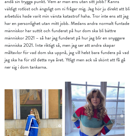
ändå sin trygga punkt. Vem är man ens utan sitt jobb? Känns
väldigt rotlöst och ängsligt om ni frågar mig. Jag hör ju direkt att bli
arbetslös hade varit min värsta katastrof haha. Tror inte ens att jag
har en personlighet utan mitt jobb. Medans andra normalt funtade
människor har suttit och funderat på hur dom ska bli bättre
människor 2021 – så har jag funderat på hur jag blir en snyggare
människa 2021. Inte riktigt så, men jag ser att andra skapar
måltavlor för vad dom ska uppnå, jag vill helst bara fundera på vad
jag ska ha för stil detta nya året. Ytligt men ack så skönt att få gå
ner sig i dom tankarna.