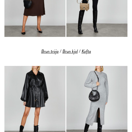
Brun tröja
/
Brun kjol
/
Kofta