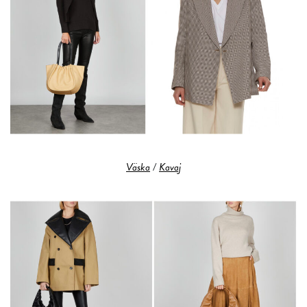
Väska
/
Kavaj