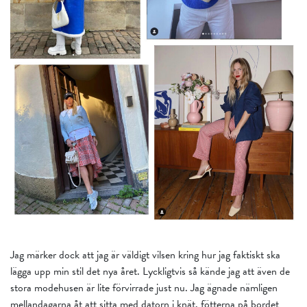
Jag märker dock att jag är väldigt vilsen kring hur jag faktiskt ska
lägga upp min stil det nya året. Lyckligtvis så kände jag att även de
stora modehusen är lite förvirrade just nu. Jag ägnade nämligen
mellandagarna åt att sitta med datorn i knät, fötterna på bordet